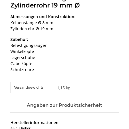
Zylinderrohr 19 mm Ø
Abmessungen und Konstruktion:
Kolbenstange Ø 8 mm
Zylinderrohr Ø 19 mm
Zubehör:
Befestigungsaugen
Winkelköpfe
Lagerschuhe
Gabelköpfe
Schutzrohre
Produkteigenschaft
Wert
1,15 kg
Versandgewicht:
Angaben zur Produktsicherheit
Herstellerinformationen:
AL-KO Kober