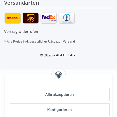
Versandarten
Vertrag widerrufen
* Alle Preise inkl. gesetzlicher USt., zzgl.
Versand
© 2026 -
AFATEK AG
AFATEK INTERNATIONAL – SELECT REGION & LANGUAGE |
REGION & SPRACHE WÄHLEN | CHOISIR LA RÉGION ET LA
LANGUE
Alle akzeptieren
DE
AT
CH (DE)
CH (FR)
CH (IT)
BE (NL)
BE (FR)
NL
Konfigurieren
FR
IT
ES
DK
PL