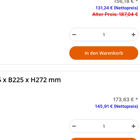
156,18 €
*
131,24 € (Nettopreis)
Alter Preis:
187,04 €
In den Warenkorb
5 x B225 x H272 mm
173,63 €
*
145,91 € (Nettopreis)