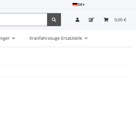
DE
▾
0,00 €
änger
Kranfahrzeuge Ersatzteile