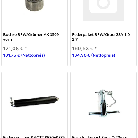
Buchse BPW/Grümer AK 3509
Federpaket BPW/Grau GSA 1.0-
vorn
2.7
121,08 €
*
160,53 €
*
101,75 € (Nettopreis)
134,90 € (Nettopreis)
Federspeicher KNOTT KF30+KF35,
Feststellknebel Peitz Ø 20mm