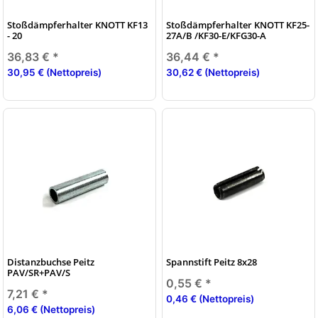
Stoßdämpferhalter KNOTT KF13
Stoßdämpferhalter KNOTT KF25-
- 20
27A/B /KF30-E/KFG30-A
36,83 €
*
36,44 €
*
30,95 € (Nettopreis)
30,62 € (Nettopreis)
Distanzbuchse Peitz
Spannstift Peitz 8x28
PAV/SR+PAV/S
0,55 €
*
7,21 €
*
0,46 € (Nettopreis)
6,06 € (Nettopreis)