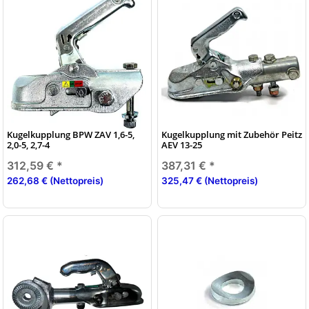
Kugelkupplung BPW ZAV 1,6-5,
Kugelkupplung mit Zubehör Peitz
2,0-5, 2,7-4
AEV 13-25
312,59 €
*
387,31 €
*
262,68 € (Nettopreis)
325,47 € (Nettopreis)