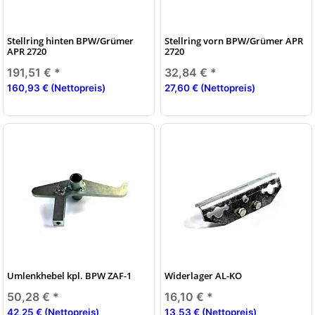
Stellring hinten BPW/Grümer
Stellring vorn BPW/Grümer APR
APR 2720
2720
191,51 €
*
32,84 €
*
160,93 € (Nettopreis)
27,60 € (Nettopreis)
Umlenkhebel kpl. BPW ZAF-1
Widerlager AL-KO
50,28 €
*
16,10 €
*
42,25 € (Nettopreis)
13,53 € (Nettopreis)