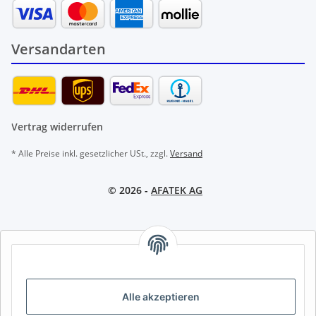
Versandarten
Vertrag widerrufen
* Alle Preise inkl. gesetzlicher USt., zzgl.
Versand
© 2026 -
AFATEK AG
AFATEK INTERNATIONAL – SELECT REGION & LANGUAGE |
REGION & SPRACHE WÄHLEN | CHOISIR LA RÉGION ET LA
LANGUE
Alle akzeptieren
DE
AT
CH (DE)
CH (FR)