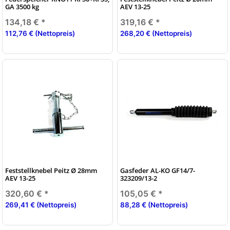
GA 3500 kg
AEV 13-25
134,18 €
*
319,16 €
*
112,76 € (Nettopreis)
268,20 € (Nettopreis)
Feststellknebel Peitz Ø 28mm
Gasfeder AL-KO GF14/7-
AEV 13-25
323209/13-2
320,60 €
*
105,05 €
*
269,41 € (Nettopreis)
88,28 € (Nettopreis)