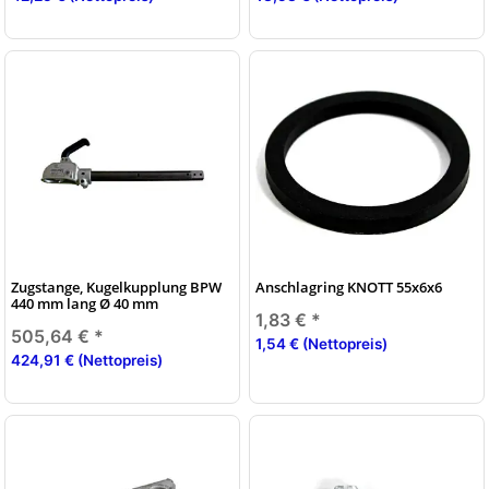
Zugstange, Kugelkupplung BPW
Anschlagring KNOTT 55x6x6
440 mm lang Ø 40 mm
1,83 €
*
505,64 €
*
1,54 € (Nettopreis)
424,91 € (Nettopreis)