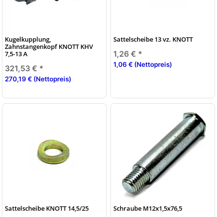
Kugelkupplung,
Sattelscheibe 13 vz. KNOTT
Zahnstangenkopf KNOTT KHV
1,26 €
*
7,5-13 A
1,06 € (Nettopreis)
321,53 €
*
270,19 € (Nettopreis)
Sattelscheibe KNOTT 14,5/25
Schraube M12x1,5x76,5