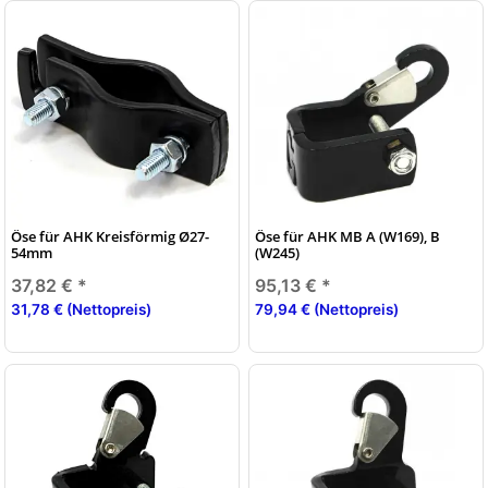
Öse für AHK Kreisförmig Ø27-
Öse für AHK MB A (W169), B
54mm
(W245)
37,82 €
*
95,13 €
*
31,78 € (Nettopreis)
79,94 € (Nettopreis)