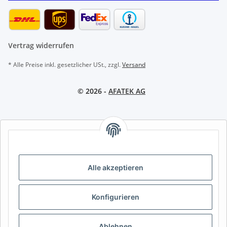
Vertrag widerrufen
* Alle Preise inkl. gesetzlicher USt., zzgl.
Versand
© 2026 -
AFATEK AG
AFATEK INTERNATIONAL – SELECT REGION & LANGUAGE |
REGION & SPRACHE WÄHLEN | CHOISIR LA RÉGION ET LA
LANGUE
Alle akzeptieren
DE
AT
CH (DE)
CH (FR)
CH (IT)
BE (NL)
BE (FR)
NL
Konfigurieren
FR
IT
ES
DK
PL
UK
NZ
USA
MX
PT
Ablehnen