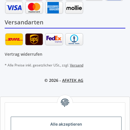
Versandarten
Vertrag widerrufen
* Alle Preise inkl. gesetzlicher USt., zzgl.
Versand
© 2026 -
AFATEK AG
AFATEK INTERNATIONAL – SELECT REGION & LANGUAGE |
REGION & SPRACHE WÄHLEN | CHOISIR LA RÉGION ET LA
LANGUE
Alle akzeptieren
DE
AT
CH (DE)
CH (FR)