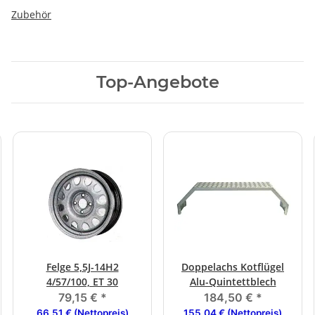
Zubehör
Top-Angebote
Felge 5,5J-14H2
Doppelachs Kotflügel
4/57/100, ET 30
Alu-Quintettblech
79,15 €
*
184,50 €
*
66,51 € (Nettopreis)
155,04 € (Nettopreis)