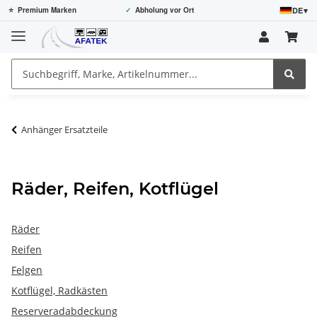
DE
▾
⭐
Premium Marken
✓
Abholung vor Ort
Anhänger Ersatzteile
Räder, Reifen, Kotflügel
Räder
Reifen
Felgen
Kotflügel, Radkästen
Reserveradabdeckung