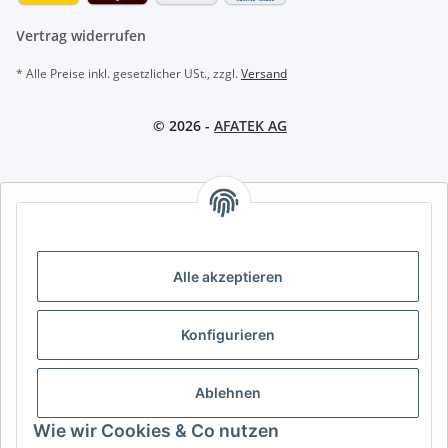
Vertrag widerrufen
* Alle Preise inkl. gesetzlicher USt., zzgl.
Versand
© 2026 -
AFATEK AG
AFATEK INTERNATIONAL – SELECT REGION & LANGUAGE |
REGION & SPRACHE WÄHLEN | CHOISIR LA RÉGION ET LA
LANGUE
Alle akzeptieren
DE
AT
CH (DE)
CH (FR)
CH (IT)
BE (NL)
BE (FR)
NL
Konfigurieren
FR
IT
ES
DK
PL
UK
NZ
USA
MX
PT
Ablehnen
SE
FI
CZ
HU
SK
Wie wir Cookies & Co nutzen