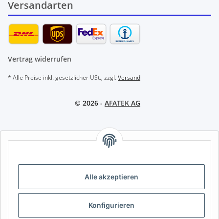
Versandarten
Vertrag widerrufen
* Alle Preise inkl. gesetzlicher USt., zzgl.
Versand
© 2026 -
AFATEK AG
AFATEK INTERNATIONAL – SELECT REGION & LANGUAGE |
REGION & SPRACHE WÄHLEN | CHOISIR LA RÉGION ET LA
LANGUE
Alle akzeptieren
DE
AT
CH (DE)
CH (FR)
CH (IT)
BE (NL)
BE (FR)
NL
Konfigurieren
FR
IT
ES
DK
PL