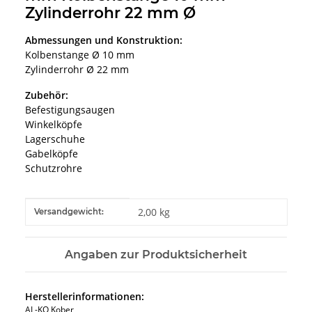
Zylinderrohr 22 mm Ø
Abmessungen und Konstruktion:
Kolbenstange Ø 10 mm
Zylinderrohr Ø 22 mm
Zubehör:
Befestigungsaugen
Winkelköpfe
Lagerschuhe
Gabelköpfe
Schutzrohre
Produkteigenschaft
Wert
2,00 kg
Versandgewicht:
Angaben zur Produktsicherheit
Herstellerinformationen:
AL-KO Kober