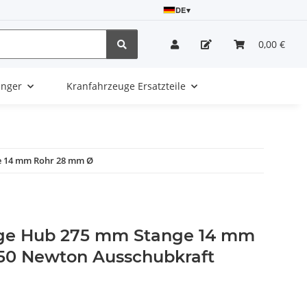
DE
▾
0,00 €
änger
Kranfahrzeuge Ersatzteile
e 14 mm Rohr 28 mm Ø
ge Hub 275 mm Stange 14 mm
50 Newton Ausschubkraft