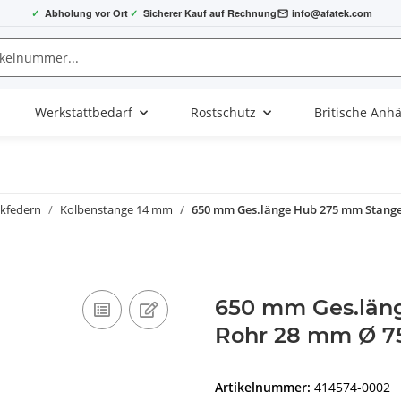
✓
Abholung vor Ort
✓
Sicherer Kauf auf Rechnung
info@afatek.com
Werkstattbedarf
Rostschutz
Britische Anh
kfedern
Kolbenstange 14 mm
650 mm Ges.länge Hub 275 mm Stang
650 mm Ges.län
Rohr 28 mm Ø 7
Artikelnummer:
414574-0002