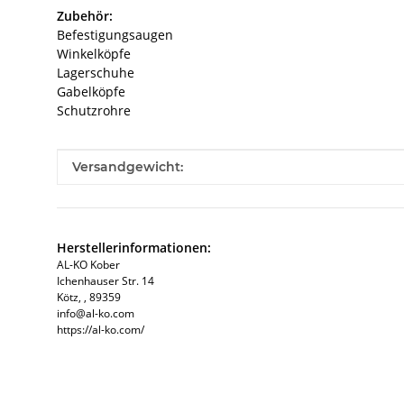
Zubehör:
Befestigungsaugen
Winkelköpfe
Lagerschuhe
Gabelköpfe
Schutzrohre
Produkteigenschaft
Wert
Versandgewicht:
Herstellerinformationen:
AL-KO Kober
Ichenhauser Str. 14
Kötz, , 89359
info@al-ko.com
https://al-ko.com/