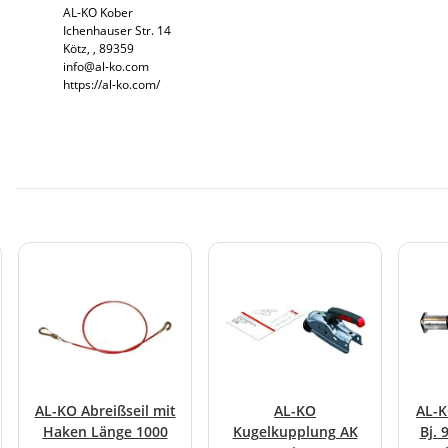
AL-KO Kober
Ichenhauser Str. 14
Kötz, , 89359
info@al-ko.com
https://al-ko.com/
AL-KO Abreißseil mit
AL-KO
AL-K
Haken Länge 1000
Kugelkupplung AK
Bj. 