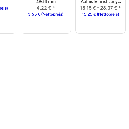
49/53 mm
Auflaufeinrichtung /
*
Zugholm
4,22 €
*
18,15 € -
28,37 €
*
reis)
3,55 € (Nettopreis)
15,25 € (Nettopreis)