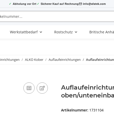
✓
Abholung vor Ort
✓
Sicherer Kauf auf Rechnung
info@afatek.com
Werkstattbedarf
Rostschutz
Britische Anh
einrichtungen
ALKO Kober
Auflaufeinrichtungen
Auflaufeinrichtu
Auflaufeinricht
oben/unteneinba
Artikelnummer:
1731104