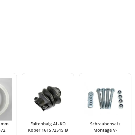
ummi
Faltenbalg AL-KO
Schraubensatz
372
Kober 161S /251S Ø
Montage V-