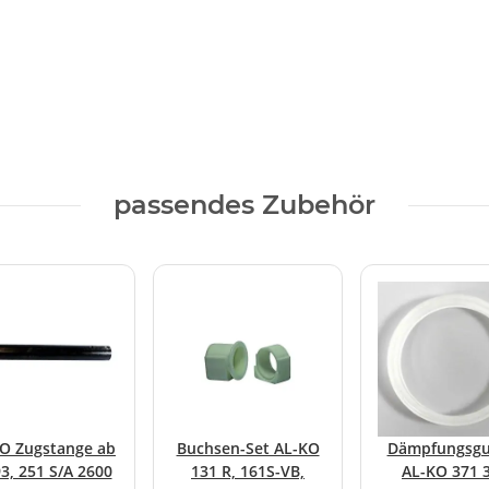
passendes Zubehör
O Zugstange ab
Buchsen-Set AL-KO
Dämpfungsg
93, 251 S/A 2600
131 R, 161S-VB,
AL-KO 371 