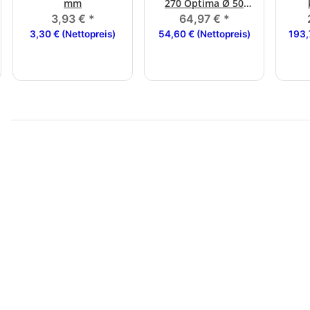
mm
270 Optima Ø 50
mm
3,93 €
*
64,97 €
*
3,30 € (Nettopreis)
54,60 € (Nettopreis)
193,