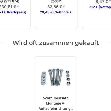
kg (571 874)
250S/1
8,47 €
230,51 €
*
33,86 €
*
7,12 € (Nettop
71 € (Nettopreis)
28,45 € (Nettopreis)
Wird oft zusammen gekauft
Schraubensatz
Montage V-
Auflaufeinrichtung /