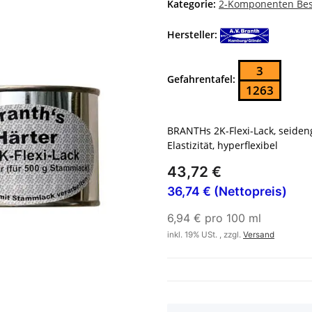
Kategorie:
2-Komponenten Bes
Hersteller:
3
Gefahrentafel:
1263
BRANTHs 2K-Flexi-Lack, seiden
Elastizität, hyperflexibel
43,72 €
36,74 € (Nettopreis)
6,94 € pro 100 ml
inkl. 19% USt. , zzgl.
Versand