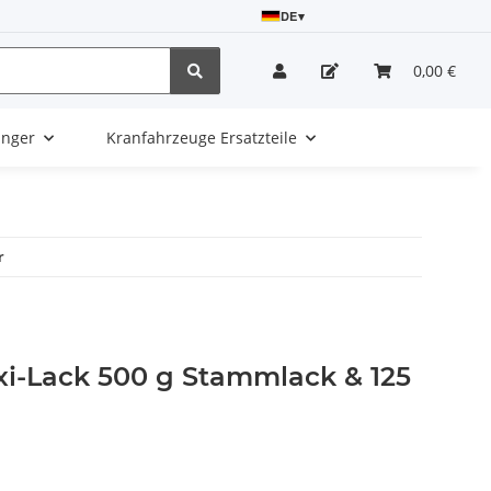
DE
▾
0,00 €
änger
Kranfahrzeuge Ersatzteile
r
i-Lack 500 g Stammlack & 125