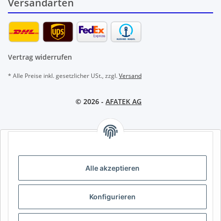
Versandarten
Vertrag widerrufen
* Alle Preise inkl. gesetzlicher USt., zzgl.
Versand
© 2026 -
AFATEK AG
AFATEK INTERNATIONAL – SELECT REGION & LANGUAGE |
REGION & SPRACHE WÄHLEN | CHOISIR LA RÉGION ET LA
LANGUE
Alle akzeptieren
DE
AT
CH (DE)
CH (FR)
Konfigurieren
CH (IT)
BE (NL)
BE (FR)
NL
FR
IT
ES
DK
PL