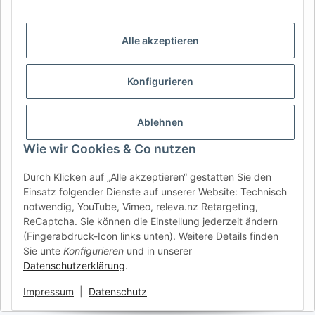
REGION & SPRACHE WÄHLEN | CHOISIR LA RÉGION ET LA
LANGUE
Alle akzeptieren
DE
AT
CH (DE)
CH (FR)
CH (IT)
BE (NL)
BE (FR)
NL
Konfigurieren
FR
IT
ES
DK
PL
UK
NZ
USA
MX
PT
Ablehnen
SE
FI
CZ
HU
SK
Wie wir Cookies & Co nutzen
RO
HR
Durch Klicken auf „Alle akzeptieren“ gestatten Sie den
Einsatz folgender Dienste auf unserer Website: Technisch
notwendig, YouTube, Vimeo, releva.nz Retargeting,
ReCaptcha. Sie können die Einstellung jederzeit ändern
Anhänger Fahrzeugtechnik
| Ihr Experte für Anhänger-
(Fingerabdruck-Icon links unten). Weitere Details finden
Ersatzteile & Zubehör
Sie unte
Konfigurieren
und in unserer
Anfragen & Support:
info@afatek.com
Datenschutzerklärung
.
Sicher bezahlen mit PayPal, Klarna Rechnung, Kreditkarte oder
Vorkasse. Versand & Abholung aus unserem deutschen Zentrallager.
Impressum
|
Datenschutz