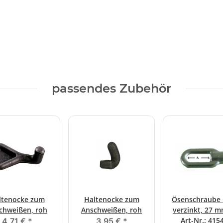
passendes Zubehör
ltenocke zum
Haltenocke zum
Ösenschraube G
chweißen, roh
Anschweißen, roh
verzinkt, 27 m
Art-Nr.: 415
4,71 €
*
3,95 €
*