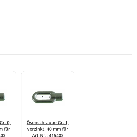
r. 0,
Ösenschraube Gr. 1,
m für
verzinkt, 40 mm für
403
Art-Nr.: 415403