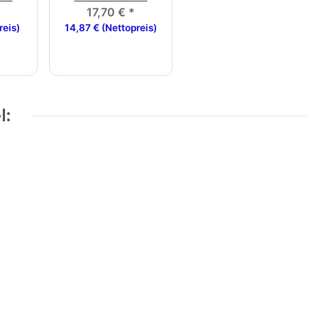
17,70 €
*
reis)
14,87 € (Nettopreis)
l: