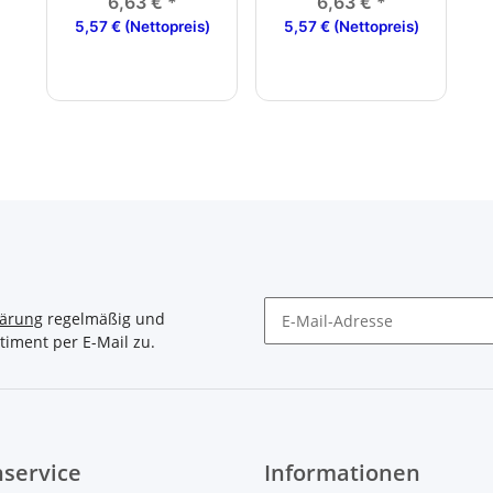
verzinkt
6,63 €
*
6,63 €
*
5,57 € (Nettopreis)
5,57 € (Nettopreis)
lärung
regelmäßig und
timent per E-Mail zu.
Newsletter Abonnieren
service
Informationen