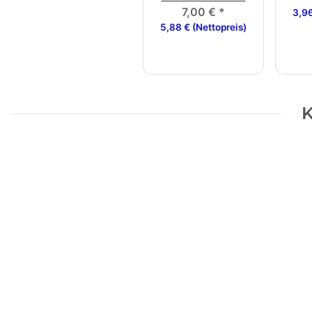
7,00 €
*
3,96
5,88 € (Nettopreis)
K