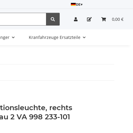
DE
▾
0,00 €
änger
Kranfahrzeuge Ersatzteile
ionsleuchte, rechts
au 2 VA 998 233-101