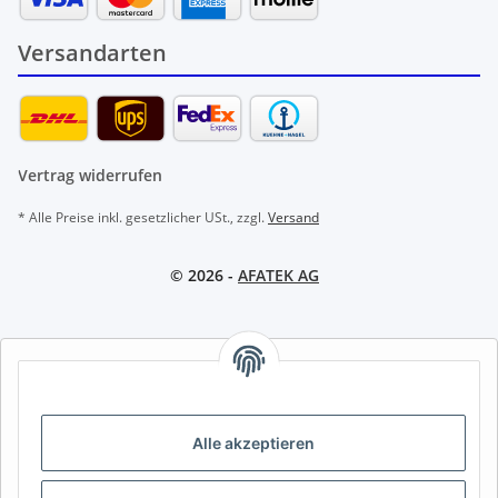
Versandarten
Vertrag widerrufen
* Alle Preise inkl. gesetzlicher USt., zzgl.
Versand
© 2026 -
AFATEK AG
AFATEK INTERNATIONAL – SELECT REGION & LANGUAGE |
REGION & SPRACHE WÄHLEN | CHOISIR LA RÉGION ET LA
LANGUE
Alle akzeptieren
DE
AT
CH (DE)
CH (FR)
CH (IT)
BE (NL)
BE (FR)
NL