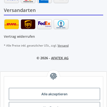
Versandarten
Vertrag widerrufen
* Alle Preise inkl. gesetzlicher USt., zzgl.
Versand
© 2026 -
AFATEK AG
AFATEK INTERNATIONAL – SELECT REGION & LANGUAGE |
REGION & SPRACHE WÄHLEN | CHOISIR LA RÉGION ET LA
LANGUE
Alle akzeptieren
DE
AT
CH (DE)
CH (FR)
CH (IT)
BE (NL)
BE (FR)
NL