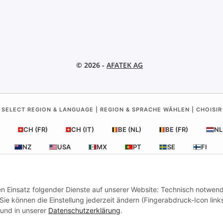
© 2026 -
AFATEK AG
 SELECT REGION & LANGUAGE | REGION & SPRACHE WÄHLEN | CHOISIR
CH (FR)
CH (IT)
BE (NL)
BE (FR)
NL
NZ
USA
MX
PT
SE
FI
RO
HR
den Einsatz folgender Dienste auf unserer Website: Technisch notwend
ie können die Einstellung jederzeit ändern (Fingerabdruck-Icon link
änger Fahrzeugtechnik
| Ihr Experte für Anhänger-Ersatzteile & Zu
und in unserer
Datenschutzerklärung
.
Anfragen & Support:
info@afatek.com