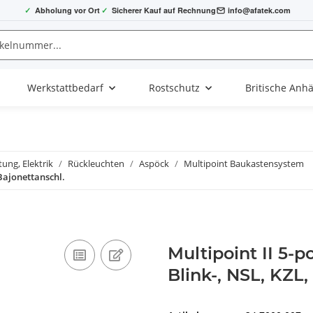
✓
Abholung vor Ort
✓
Sicherer Kauf auf Rechnung
info@afatek.com
Werkstattbedarf
Rostschutz
Britische Anh
ung, Elektrik
Rückleuchten
Aspöck
Multipoint Baukastensystem
 Bajonettanschl.
Multipoint II 5-p
Blink-, NSL, KZL,