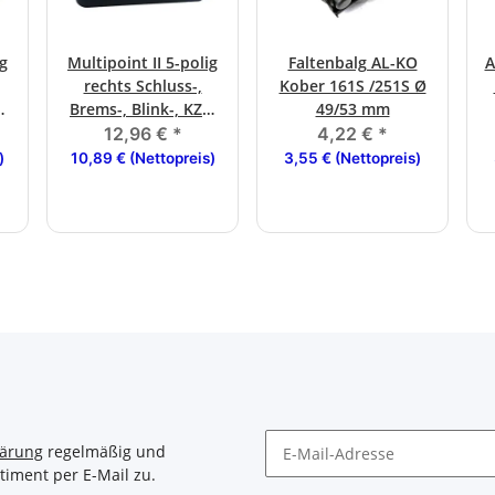
ig
Multipoint II 5-polig
Faltenbalg AL-KO
A
rechts Schluss-,
Kober 161S /251S Ø
S
Brems-, Blink-, KZL,
49/53 mm
Bajonettanschluss
12,96 €
*
4,22 €
*
s
)
10,89 € (Nettopreis)
3,55 € (Nettopreis)
lärung
regelmäßig und
timent per E-Mail zu.
Newsletter Abonnieren