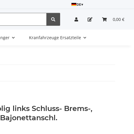
DE
▾
0,00 €
änger
Kranfahrzeuge Ersatzteile
olig links Schluss- Brems-,
 Bajonettanschl.