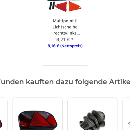
Multipoint II
Lichtscheibe
rechts/links
Schluss-, Brems,
9,71 €
*
Blink, R, KZL
8,16 € (Nettopreis)
unden kauften dazu folgende Artike