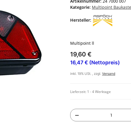
Artikelnummer:
24 7000 007
Kategorie:
Multipoint Baukast
Hersteller:
Multipoint ll
19,60 €
16,47 € (Nettopreis)
inkl. 19% USt. , zzgl.
Versand
Lieferzeit:
1 - 4 Werktage