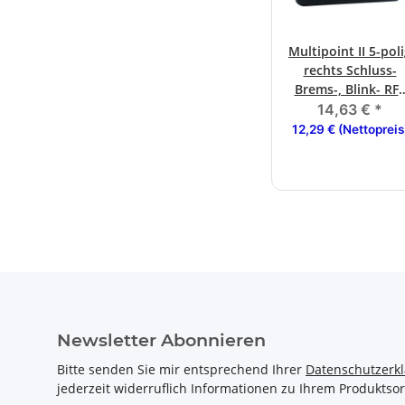
Multipoint II 5-pol
rechts Schluss-
Brems-, Blink- RF
KZL
14,63 €
*
Bajonettanschlus
12,29 € (Nettopreis
Newsletter Abonnieren
Bitte senden Sie mir entsprechend Ihrer
Datenschutzerk
jederzeit widerruflich Informationen zu Ihrem Produktsor