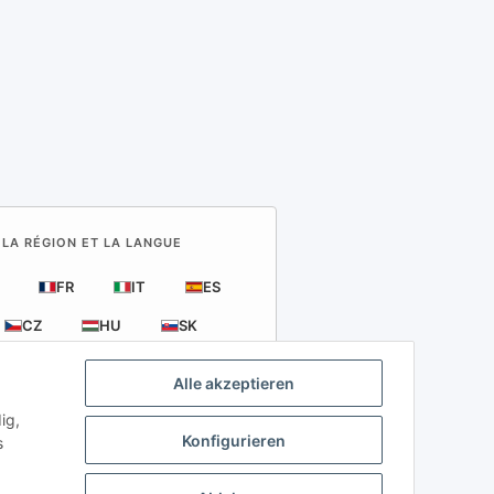
 LA RÉGION ET LA LANGUE
FR
IT
ES
CZ
HU
SK
Alle akzeptieren
ig,
Konfigurieren
s
behör