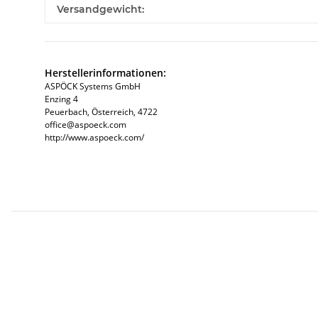
Produkteigenschaft
Wert
Versandgewicht:
Herstellerinformationen:
ASPÖCK Systems GmbH
Enzing 4
Peuerbach, Österreich, 4722
office@aspoeck.com
http://www.aspoeck.com/