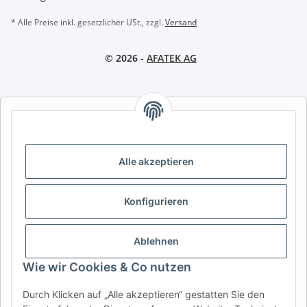
* Alle Preise inkl. gesetzlicher USt., zzgl.
Versand
© 2026 -
AFATEK AG
AFATEK INTERNATIONAL – SELECT REGION & LANGUAGE |
REGION & SPRACHE WÄHLEN | CHOISIR LA RÉGION ET LA
LANGUE
Alle akzeptieren
DE
AT
CH (DE)
CH (FR)
CH (IT)
BE (NL)
BE (FR)
NL
Konfigurieren
FR
IT
ES
DK
PL
UK
NZ
USA
MX
PT
Ablehnen
SE
FI
CZ
HU
SK
Wie wir Cookies & Co nutzen
RO
HR
Durch Klicken auf „Alle akzeptieren“ gestatten Sie den