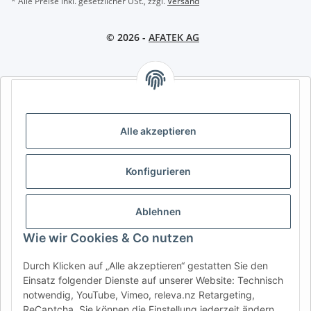
* Alle Preise inkl. gesetzlicher USt., zzgl.
Versand
© 2026 -
AFATEK AG
AFATEK INTERNATIONAL – SELECT REGION & LANGUAGE |
REGION & SPRACHE WÄHLEN | CHOISIR LA RÉGION ET LA
LANGUE
Alle akzeptieren
DE
AT
CH (DE)
CH (FR)
Konfigurieren
CH (IT)
BE (NL)
BE (FR)
NL
FR
IT
ES
DK
PL
Ablehnen
UK
NZ
USA
MX
PT
Wie wir Cookies & Co nutzen
SE
FI
CZ
HU
SK
Durch Klicken auf „Alle akzeptieren“ gestatten Sie den
RO
HR
Einsatz folgender Dienste auf unserer Website: Technisch
notwendig, YouTube, Vimeo, releva.nz Retargeting,
ReCaptcha. Sie können die Einstellung jederzeit ändern