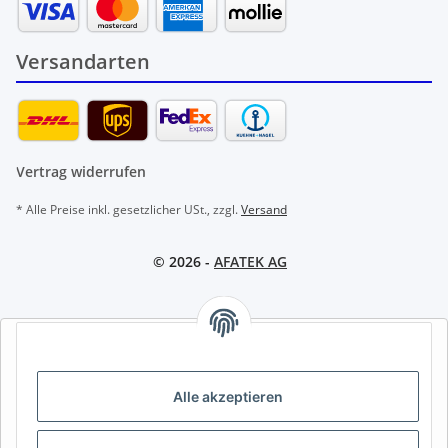
Versandarten
Vertrag widerrufen
* Alle Preise inkl. gesetzlicher USt., zzgl.
Versand
© 2026 -
AFATEK AG
AFATEK INTERNATIONAL – SELECT REGION & LANGUAGE |
REGION & SPRACHE WÄHLEN | CHOISIR LA RÉGION ET LA
LANGUE
Alle akzeptieren
DE
AT
CH (DE)
CH (FR)