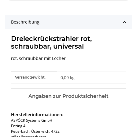
Beschreibung
Dreieckrückstrahler rot,
schraubbar, universal
rot, schraubbar mit Löcher
Produkteigenschaft
Wert
0,09 kg
Versandgewicht:
Angaben zur Produktsicherheit
Herstellerinformationen:
ASPÖCK Systems GmbH
Enzing 4
Peuerbach, Österreich, 4722
office@aspoeck.com