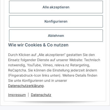
LANGUE
Alle akzeptieren
DE
AT
CH (DE)
CH (FR)
Konfigurieren
CH (IT)
BE (NL)
BE (FR)
NL
FR
IT
ES
DK
PL
Ablehnen
UK
NZ
USA
MX
PT
Wie wir Cookies & Co nutzen
SE
FI
CZ
HU
SK
Durch Klicken auf „Alle akzeptieren“ gestatten Sie den
RO
HR
Einsatz folgender Dienste auf unserer Website: Technisch
notwendig, YouTube, Vimeo, releva.nz Retargeting,
ReCaptcha. Sie können die Einstellung jederzeit ändern
(Fingerabdruck-Icon links unten). Weitere Details finden
Anhänger Fahrzeugtechnik
| Ihr Experte für Anhänger-
Sie unte
Konfigurieren
und in unserer
Ersatzteile & Zubehör
Datenschutzerklärung
.
Anfragen & Support:
info@afatek.com
Sicher bezahlen mit PayPal, Klarna Rechnung, Kreditkarte oder
Impressum
|
Datenschutz
Vorkasse. Versand & Abholung aus unserem deutschen Zentrallager.