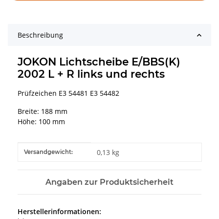
Beschreibung
JOKON Lichtscheibe E/BBS(K)
2002 L + R links und rechts
Prüfzeichen E3 54481 E3 54482
Breite: 188 mm
Höhe: 100 mm
Produkteigenschaft
Wert
0,13 kg
Versandgewicht:
Angaben zur Produktsicherheit
Herstellerinformationen: