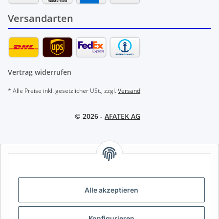
Versandarten
Vertrag widerrufen
* Alle Preise inkl. gesetzlicher USt., zzgl.
Versand
© 2026 -
AFATEK AG
AFATEK INTERNATIONAL – SELECT REGION & LANGUAGE |
REGION & SPRACHE WÄHLEN | CHOISIR LA RÉGION ET LA
LANGUE
Alle akzeptieren
DE
AT
CH (DE)
CH (FR)
CH (IT)
BE (NL)
BE (FR)
NL
Konfigurieren