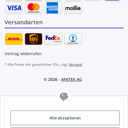
Versandarten
Vertrag widerrufen
* Alle Preise inkl. gesetzlicher USt., zzgl.
Versand
© 2026 -
AFATEK AG
AFATEK INTERNATIONAL – SELECT REGION & LANGUAGE |
REGION & SPRACHE WÄHLEN | CHOISIR LA RÉGION ET LA
LANGUE
Alle akzeptieren
DE
AT
CH (DE)
CH (FR)