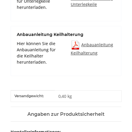
für Unterlegkeile
Unterlegkeile
herunterladen.
Anbauanleitung Keilhalterung
Hier können Sie die
Anbauanleitung
Anbauanleitung für
Keilhalterung
die Keilhalter
herunterladen.
Produkteigenschaft
Wert
0,40 kg
Versandgewicht:
Angaben zur Produktsicherheit
Herstellerinformationen: