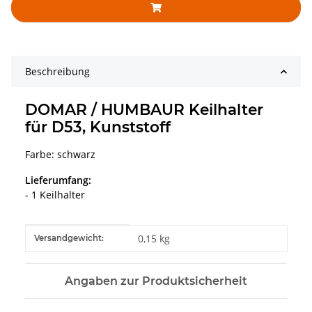
Beschreibung
DOMAR / HUMBAUR Keilhalter
für D53, Kunststoff
Farbe: schwarz
Lieferumfang:
- 1 Keilhalter
Produkteigenschaft
Wert
0,15 kg
Versandgewicht:
Angaben zur Produktsicherheit