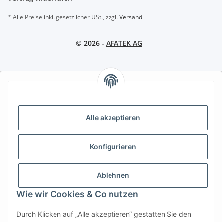
* Alle Preise inkl. gesetzlicher USt., zzgl.
Versand
© 2026 -
AFATEK AG
AFATEK INTERNATIONAL – SELECT REGION & LANGUAGE |
REGION & SPRACHE WÄHLEN | CHOISIR LA RÉGION ET LA
LANGUE
Alle akzeptieren
DE
AT
CH (DE)
CH (FR)
CH (IT)
BE (NL)
BE (FR)
NL
Konfigurieren
FR
IT
ES
DK
PL
UK
NZ
USA
MX
PT
Ablehnen
SE
FI
CZ
HU
SK
Wie wir Cookies & Co nutzen
RO
HR
Durch Klicken auf „Alle akzeptieren“ gestatten Sie den