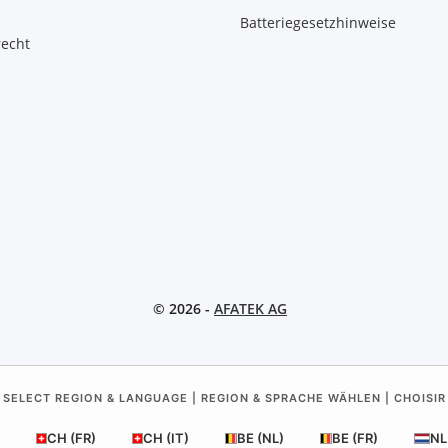
Batteriegesetzhinweise
recht
© 2026 -
AFATEK AG
 SELECT REGION & LANGUAGE | REGION & SPRACHE WÄHLEN | CHOISIR
CH (FR)
CH (IT)
BE (NL)
BE (FR)
NL