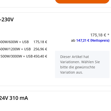
-230V
175,18 €
*
ab
147,21 € (Nettopreis)
300W/600W + USB
175,18 €
600W/1200W + USB
256,96 €
1500W/3000W + USB
450,40 €
x
Dieser Artikel hat
Variationen. Wählen Sie
bitte die gewünschte
Variation aus.
/24V 310 mA