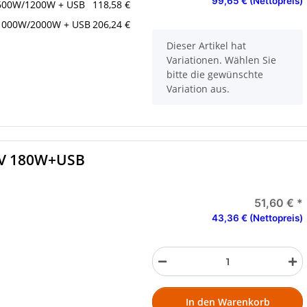
99,65 € (Nettopreis)
600W/1200W + USB
118,58 €
1000W/2000W + USB
206,24 €
x
Dieser Artikel hat
Variationen. Wählen Sie
bitte die gewünschte
Variation aus.
0V 180W+USB
51,60 €
*
43,36 € (Nettopreis)
In den Warenkorb