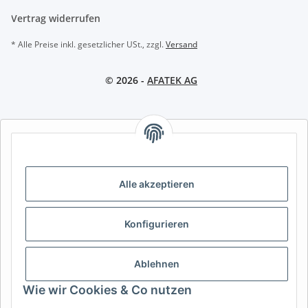
Vertrag widerrufen
* Alle Preise inkl. gesetzlicher USt., zzgl.
Versand
© 2026 -
AFATEK AG
AFATEK INTERNATIONAL – SELECT REGION & LANGUAGE |
REGION & SPRACHE WÄHLEN | CHOISIR LA RÉGION ET LA
LANGUE
Alle akzeptieren
DE
AT
CH (DE)
CH (FR)
CH (IT)
BE (NL)
BE (FR)
NL
Konfigurieren
FR
IT
ES
DK
PL
UK
NZ
USA
MX
PT
Ablehnen
SE
FI
CZ
HU
SK
Wie wir Cookies & Co nutzen