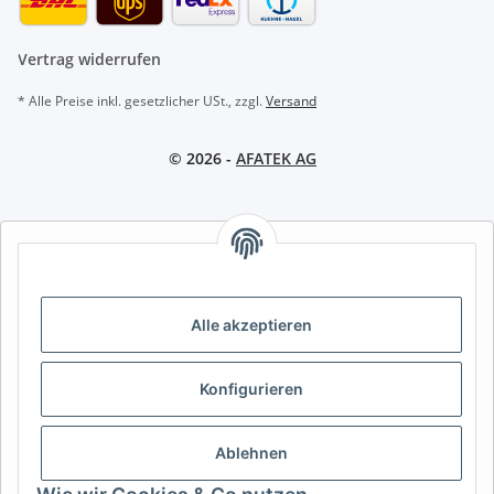
Vertrag widerrufen
* Alle Preise inkl. gesetzlicher USt., zzgl.
Versand
© 2026 -
AFATEK AG
AFATEK INTERNATIONAL – SELECT REGION & LANGUAGE |
REGION & SPRACHE WÄHLEN | CHOISIR LA RÉGION ET LA
LANGUE
Alle akzeptieren
DE
AT
CH (DE)
CH (FR)
CH (IT)
BE (NL)
BE (FR)
NL
Konfigurieren
FR
IT
ES
DK
PL
UK
NZ
USA
MX
PT
Ablehnen
SE
FI
CZ
HU
SK