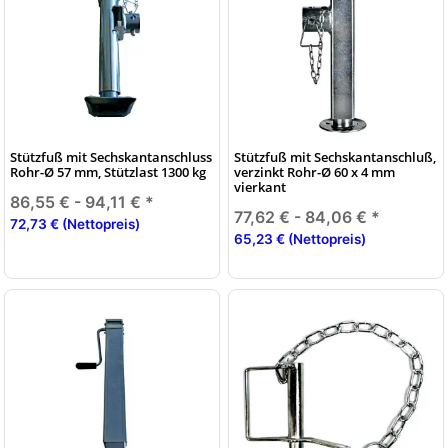
Stützfuß mit Sechskantanschluss
Stützfuß mit Sechskantanschluß,
Rohr-Ø 57 mm, Stützlast 1300 kg
verzinkt Rohr-Ø 60 x 4 mm
vierkant
86,55 € -
94,11 €
*
77,62 € -
84,06 €
*
72,73 € (Nettopreis)
65,23 € (Nettopreis)